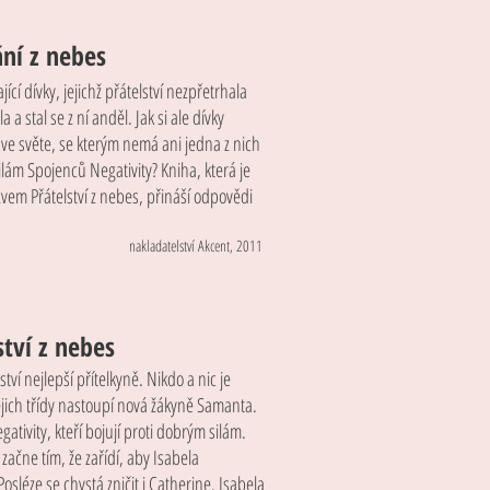
ní z nebes
ící dívky, jejichž přátelství nezpřetrhala
 a stal se z ní anděl. Jak si ale dívky
u ve světe, se kterým nemá ani jedna z nich
lám Spojenců Negativity? Kniha, která je
vem Přátelství z nebes, přináší odpovědi
nakladatelství Akcent, 2011
ství z nebes
tví nejlepší přítelkyně. Nikdo a nic je
jejich třídy nastoupí nová žákyně Samanta.
ativity, kteří bojují proti dobrým silám.
začne tím, že zařídí, aby Isabela
léze se chystá zničit i Catherine. Isabela