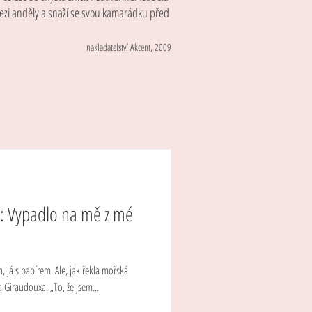
ezi anděly a snaží se svou kamarádku před
nakladatelství Akcent, 2009
0: Vypadlo na mě z mé
em, já s papírem. Ale, jak řekla mořská
 Giraudouxa: „To, že jsem...