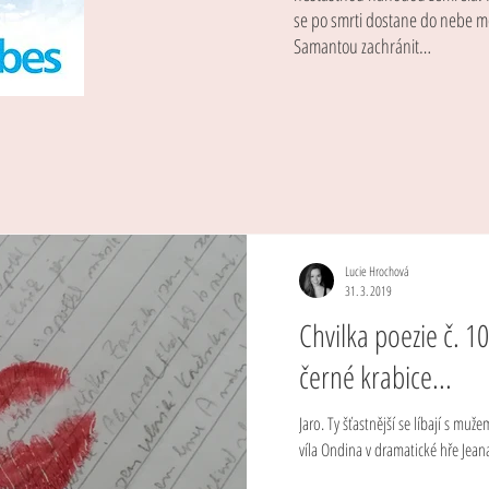
se po smrti dostane do nebe m
Samantou zachránit…
Lucie Hrochová
31. 3. 2019
Chvilka poezie č. 1
černé krabice...
Jaro. Ty šťastnější se líbají s muž
víla Ondina v dramatické hře Jeana