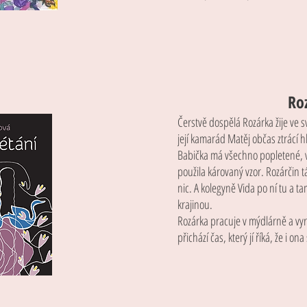
Ro
Čerstvě dospělá Rozárka žije ve sv
její kamarád Matěj občas ztrácí hl
Babička má všechno popletené, 
použila károvaný vzor. Rozárčin tá
nic. A kolegyně Vida po ní tu a 
krajinou.
Rozárka pracuje v mýdlárně a vyr
přichází čas, který jí říká, že i on