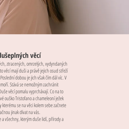
dušeplných věcí
ých, ztracených, omrzelých, vydyndaných
o věcí mají duši a právě jejich osud střeží
oslední dobou je jich však čím dál víc. V
ě moří. Stává se nemožným zachránit
uše věcí pomalu vyprchávají. Co na to
ové ouško Tristofano a chameleoní ježek
y kterému se na věci kolem sebe začnete
 začnou jinak dívat na vás.
če a všechny, kterým duše lidí, přírody a