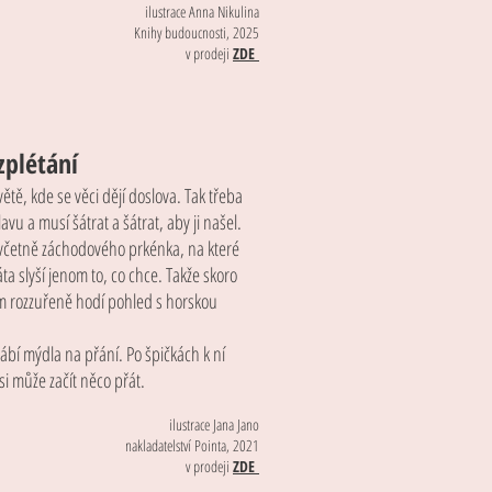
ilustrace Anna Nikulina
Knihy budoucnosti, 2025
v prodeji
ZDE
zplétání
ětě, kde se věci dějí doslova. Tak třeba
avu a musí šátrat a šátrat, aby ji našel.
včetně záchodového prkénka, na které
ta slyší jenom to, co chce. Takže skoro
tam rozzuřeně hodí pohled s horskou
ábí mýdla na přání. Po špičkách k ní
a si může začít něco přát.
ilustrace Jana Jano
nakladatelství Pointa, 2021
v prodeji
ZDE