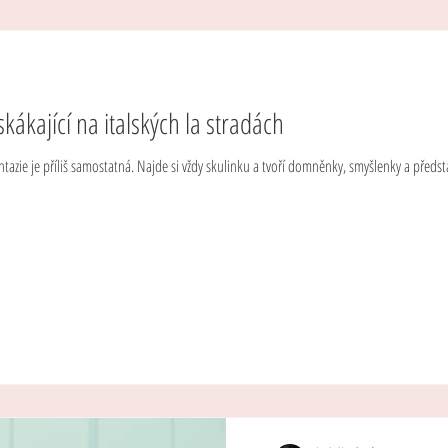
ákající na italských la stradách
ntazie je příliš samostatná. Najde si vždy skulinku a tvoří domněnky, smyšlenky a představ