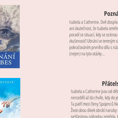
Pozná
Isabela a Catherine. Dvě dospívaj
ani skutečnost, že Isabela zemřela
poradí se situací, kdy se ocitno
zkušenosti? Ubrání se temným si
pokračováním prvního dílu s náz
(nejen) na tyto otázky...
Přátel
Isabela a Catherine jsou od děts
nerozdělí až do chvíle, kdy do 
Ta patří mezi členy Spojenců Neg
Život obou dívek obrátí naruby: 
nešťastnou náhodou zemřela. Pos