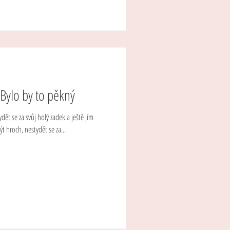
 Bylo by to pěkný
dět se za svůj holý zadek a ještě jím
ýt hroch, nestydět se za...