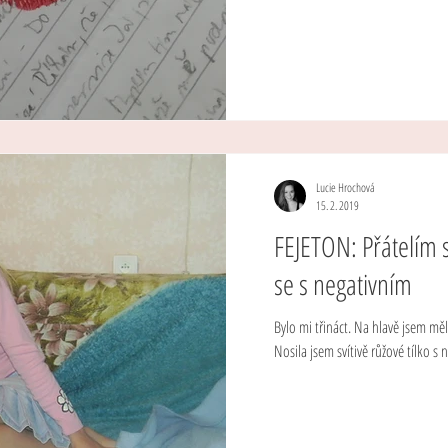
Lucie Hrochová
15. 2. 2019
FEJETON: Přátelím s
se s negativním
Bylo mi třináct. Na hlavě jsem mě
Nosila jsem svítivě růžové tílko s 