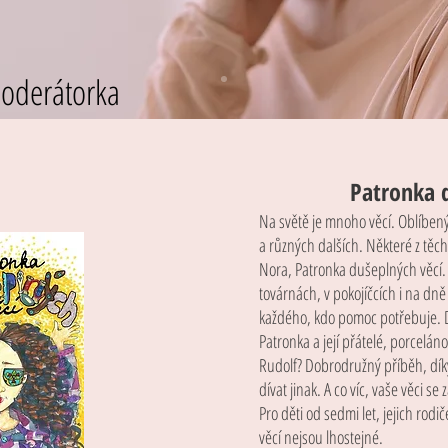
 moderátorka
Patronka 
Na světě je mnoho věcí. Oblíben
a různých dalších. Některé z těcht
Nora, Patronka dušeplných věcí. P
továrnách, v pokojíčcích i na dn
každého, kdo pomoc potřebuje. D
Patronka a její přátelé, porcelán
Rudolf? Dobrodružný příběh, dík
dívat jinak. A co víc, vaše věci se
Pro děti od sedmi let, jejich rodi
věcí nejsou lhostejné.