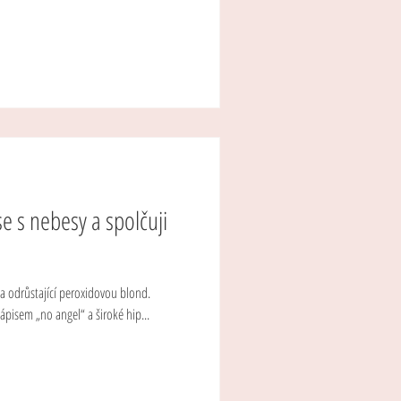
e s nebesy a spolčuji
la odrůstající peroxidovou blond.
nápisem „no angel“ a široké hip...