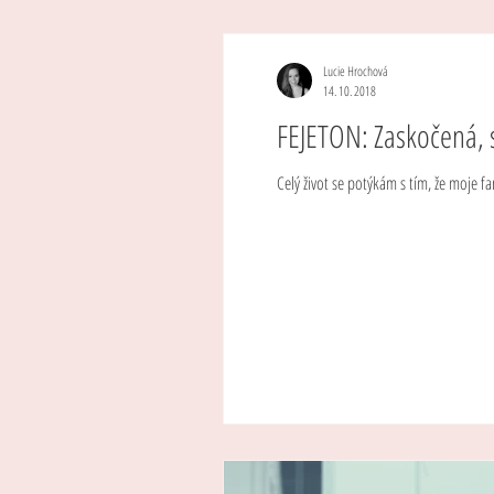
Lucie Hrochová
14. 10. 2018
FEJETON: Zaskočená, sk
Celý život se potýkám s tím, že moje fa