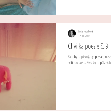
Lucie Hrochová
12. 11. 2018
Chvilka poezie č. 9:
Bylo by to pěkný, být pavián, nesty
svítit do světa. Bylo by to pěkný, b