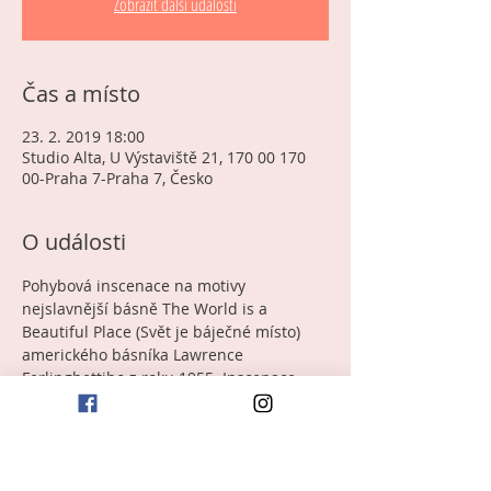
Zobrazit další události
Čas a místo
23. 2. 2019 18:00
Studio Alta, U Výstaviště 21, 170 00 170
00-Praha 7-Praha 7, Česko
O události
Pohybová inscenace na motivy 
nejslavnější básně The World is a 
Beautiful Place (Svět je báječné místo) 
amerického básníka Lawrence 
Ferlinghettiho z roku 1955. Inscenace, 
která je založena na autorské adaptaci 
této básně, pohybové choreografii, s 
autorskou hudbou a živým zpěvem. 
Inscenace, která je jako život sám – 