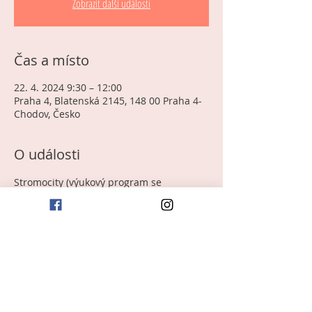
Zobrazit další události
Čas a místo
22. 4. 2024 9:30 – 12:00
Praha 4, Blatenská 2145, 148 00 Praha 4-
Chodov, Česko
O události
Stromocity (výukový program se 
storytellingovým představením) divadla 
DIP. 
„Stromy jsou živé. Plné příběhů a 
pohádek, o něž se s námi chtějí podělit. 
Umíte jim naslouchat? My vás to 
naučíme! Ukážeme vám, jak se napojit na 
kořenet, spřátelit se s přírodou a nechat 
se jí inspirovat.“