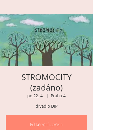
STROMOCITY
(zadáno)
po 22. 4.
  |  
Praha 4
divadlo DIP
Přihlašování uzavřeno