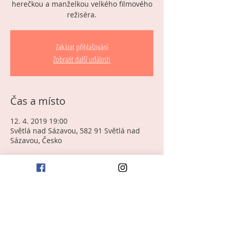
herečkou a manželkou velkého filmového
režiséra.
Zakázat přihlašování
Zobrazit další události
Čas a místo
12. 4. 2019 19:00
Světlá nad Sázavou, 582 91 Světlá nad
Sázavou, Česko
O události
"Je to tak dávný vztah, až někdy mám 
dojem, že tu byl ještě předtím, než jsme 
Autorský sólový multimediální projekt 