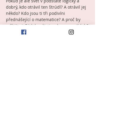
Pokud je ale svět v podstatě logický a 
dobrý, kdo otrávil ten štrúdl? A otrávil jej 
někdo? Kdo jsou ti tři podivíni 
přednášející o matematice? A proč by 
měl Kurt Gödel psát stand-up o matkách?
Ničeho se nebojte. Všechno se vysvětlí. 
Dejte si štrúdl. Nikdo ho neotrávil.
Inscenaci vytvořilo umělecké uskupení 
Bazmek entertainment
 a 
Mikro-teatro
:
scénář: 
Patrik Boušek
 a 
Eva Lietavová 
režie: 
Eva Lietavová 
dramaturgie: 
Patrik 
Boušek 
hrají: 
Petr Hanák
, 
Lucie 
Hrochová
, 
Veronika Všianská 
hudba: 
Ondřej Zámečník 
scénografie a kostýmy: 
Klára Vincourová 
produkce: 
Lucie 
Ošmerová, 
odborná konzultace: 
doc. 
Mgr. Maria Králová, Ph.D
.
Více