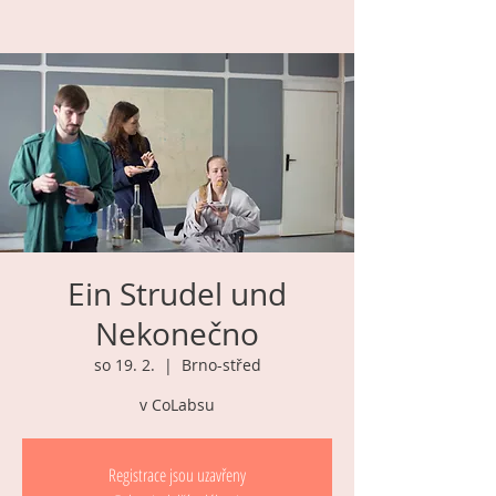
Ein Strudel und
Nekonečno
so 19. 2.
  |  
Brno-střed
v CoLabsu
Registrace jsou uzavřeny