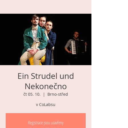
Ein Strudel und
Nekonečno
čt 05. 10.
  |  
Brno-střed
v CoLabsu
Registrace jsou uzavřeny