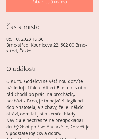
Zobrazit další události
Čas a místo
05. 10. 2023 19:30
Brno-střed, Kounicova 22, 602 00 Brno-
střed, Česko
O události
O Kurtu Gödelovi se většinou dozvíte 
následující fakta: Albert Einstein s ním 
rád chodil po práci na procházky, 
pochází z Brna, je to největší logik od 
dob Aristotela, a z obavy, že jej někdo 
otráví, odmítal jíst a zemřel hlady.
Navíc ale neotřesitelně předpokládal 
druhý život po životě a také to, že svět je 
v podstatě logický a dobrý.