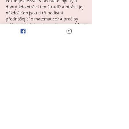
Pokud je ale svět v podstatě logický a 
dobrý, kdo otrávil ten štrúdl? A otrávil jej 
někdo? Kdo jsou ti tři podivíni 
přednášející o matematice? A proč by 
měl Kurt Gödel psát stand-up o matkách?
Ničeho se nebojte. Všechno se vysvětlí. 
Dejte si štrúdl. Nikdo ho neotrávil.
Inscenaci vytvořilo umělecké uskupení 
Bazmek entertainment
 a 
Mikro-teatro
:
scénář: 
Patrik Boušek
 a 
Eva Lietavová 
režie: 
Eva Lietavová 
dramaturgie: 
Patrik 
Boušek 
hrají: 
Petr Hanák
, 
Lucie 
Hrochová
, 
Veronika Všianská 
hudba: 
Ondřej Zámečník 
scénografie a kostýmy: 
Klára Vincourová 
produkce: 
Lucie 
Ošmerová, 
odborná konzultace: 
doc. 
Mgr. Maria Králová, Ph.D
.
Více