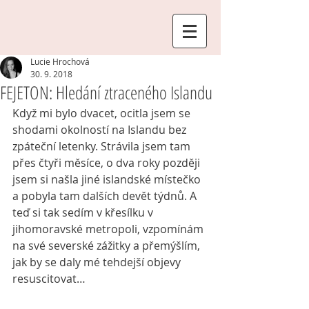
Lucie Hrochová
30. 9. 2018
FEJETON: Hledání ztraceného Islandu
Když mi bylo dvacet, ocitla jsem se 
shodami okolností na Islandu bez 
zpáteční letenky. Strávila jsem tam 
přes čtyři měsíce, o dva roky později 
jsem si našla jiné islandské místečko 
a pobyla tam dalších devět týdnů. A 
teď si tak sedím v křesílku v 
jihomoravské metropoli, vzpomínám 
na své severské zážitky a přemýšlím, 
jak by se daly mé tehdejší objevy 
resuscitovat… 