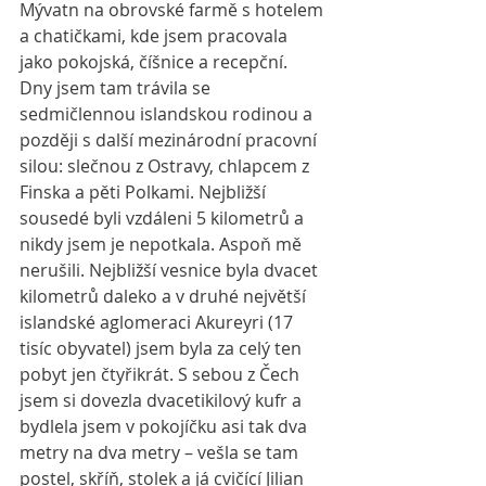
Mývatn na obrovské farmě s hotelem 
a chatičkami, kde jsem pracovala 
jako pokojská, číšnice a recepční. 
Dny jsem tam trávila se 
sedmičlennou islandskou rodinou a 
později s další mezinárodní pracovní 
silou: slečnou z Ostravy, chlapcem z 
Finska a pěti Polkami. Nejbližší 
sousedé byli vzdáleni 5 kilometrů a 
nikdy jsem je nepotkala. Aspoň mě 
nerušili. Nejbližší vesnice byla dvacet 
kilometrů daleko a v druhé největší 
islandské aglomeraci Akureyri (17 
tisíc obyvatel) jsem byla za celý ten 
pobyt jen čtyřikrát. S sebou z Čech 
jsem si dovezla dvacetikilový kufr a 
bydlela jsem v pokojíčku asi tak dva 
metry na dva metry – vešla se tam 
postel, skříň, stolek a já cvičící Jilian 