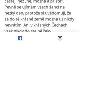
častěji než „ne, možná a příště“. 
Pevně se ujímám všech šancí na 
hezký den, protože si uvědomuji, že 
se do té krásné země možná už nikdy 
nevrátím. Ani v krásných Čechách 
však nikdy do stejné řeky 
nevstoupím, jó, jó, já vím…