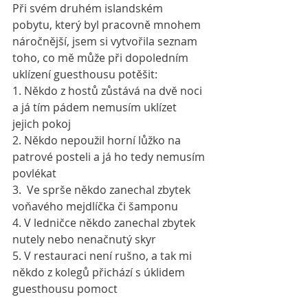
Při svém druhém islandském 
pobytu, který byl pracovně mnohem 
náročnější, jsem si vytvořila seznam 
toho, co mě může při dopoledním 
uklízení guesthousu potěšit: 
1. Někdo z hostů zůstává na dvě noci 
a já tím pádem nemusím uklízet 
jejich pokoj 
2. Někdo nepoužil horní lůžko na 
patrové posteli a já ho tedy nemusím 
povlékat
3.  Ve sprše někdo zanechal zbytek 
voňavého mejdlíčka či šamponu
4. V ledničce někdo zanechal zbytek 
nutely nebo nenačnutý skyr 
5. V restauraci není rušno, a tak mi 
někdo z kolegů přichází s úklidem 
guesthousu pomoct 