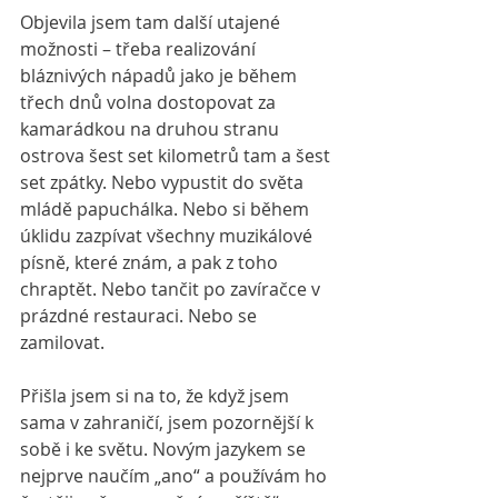
Objevila jsem tam další utajené 
možnosti – třeba realizování 
bláznivých nápadů jako je během 
třech dnů volna dostopovat za 
kamarádkou na druhou stranu 
ostrova šest set kilometrů tam a šest 
set zpátky. Nebo vypustit do světa 
mládě papuchálka. Nebo si během 
úklidu zazpívat všechny muzikálové 
písně, které znám, a pak z toho 
chraptět. Nebo tančit po zavíračce v 
prázdné restauraci. Nebo se 
zamilovat. 
Přišla jsem si na to, že když jsem 
sama v zahraničí, jsem pozornější k 
sobě i ke světu. Novým jazykem se 
nejprve naučím „ano“ a používám ho 