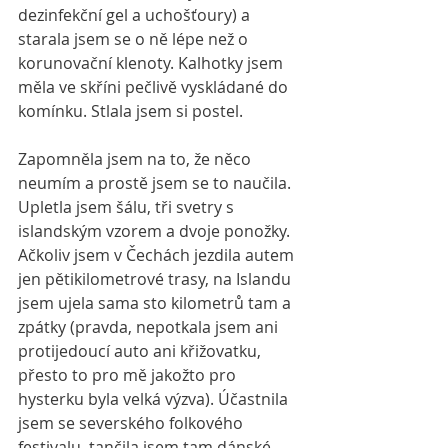
dezinfekční gel a uchošťoury) a 
starala jsem se o ně lépe než o 
korunovační klenoty. Kalhotky jsem 
měla ve skříni pečlivě vyskládané do 
komínku. Stlala jsem si postel. 
Zapomněla jsem na to, že něco 
neumím a prostě jsem se to naučila. 
Upletla jsem šálu, tři svetry s 
islandským vzorem a dvoje ponožky. 
Ačkoliv jsem v Čechách jezdila autem 
jen pětikilometrové trasy, na Islandu 
jsem ujela sama sto kilometrů tam a 
zpátky (pravda, nepotkala jsem ani 
protijedoucí auto ani křižovatku, 
přesto to pro mě jakožto pro 
hysterku byla velká výzva). Účastnila 
jsem se severského folkového 
festivalu, tančila jsem tam dánské 